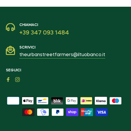
CHIAMACI
+39 347 093 1484
SCRIVICI
theurbanstreetfarmers@iltuobanco.it
SEGUICI
Fb
Ins