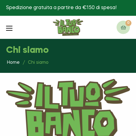
Spedizione gratuita a partire da €150 di spesa!
0
Carre
Chi siamo
Home
/
Chi siamo