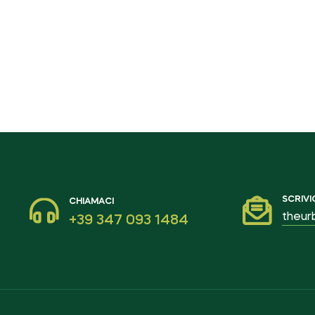
SCRIVI
CHIAMACI
theur
+39 347 093 1484