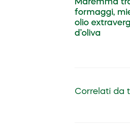
Maremma tr
formaggi, mi
olio extraver
d’oliva
Correlati da 