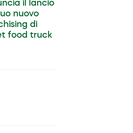
ncia il lancio
suo nuovo
chising di
et food truck