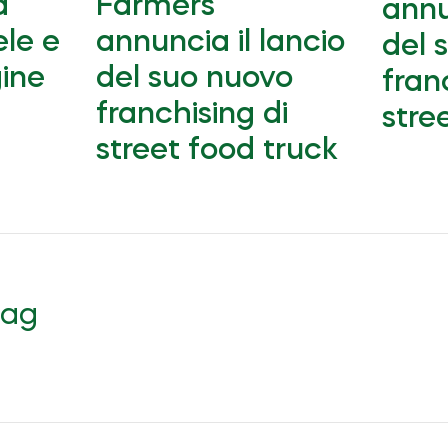
a
Farmers
annu
ele e
annuncia il lancio
del 
gine
del suo nuovo
fran
franchising di
stre
street food truck
tag