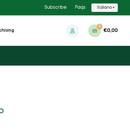
Subscribe
Faqs
0
€0,00
chising
Carrello
o