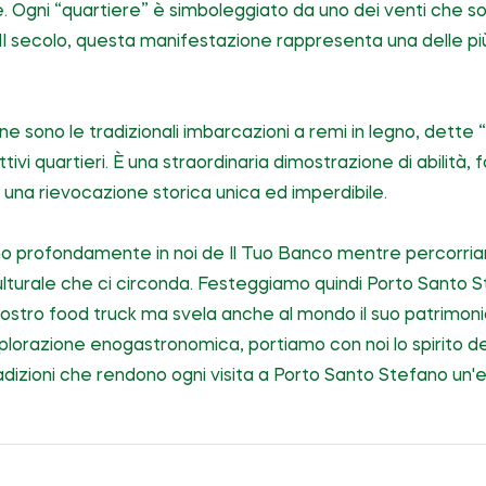
le. Ogni “quartiere” è simboleggiato da uno dei venti che s
VII secolo, questa manifestazione rappresenta una delle più
ne sono le tradizionali imbarcazioni a remi in legno, dette 
pettivi quartieri. È una straordinaria dimostrazione di abilità,
 una rievocazione storica unica ed imperdibile.
no profondamente in noi de Il Tuo Banco mentre percorriam
culturale che ci circonda. Festeggiamo quindi Porto Santo 
 nostro food truck ma svela anche al mondo il suo patrimon
plorazione enogastronomica, portiamo con noi lo spirito del
dizioni che rendono ogni visita a Porto Santo Stefano un'e