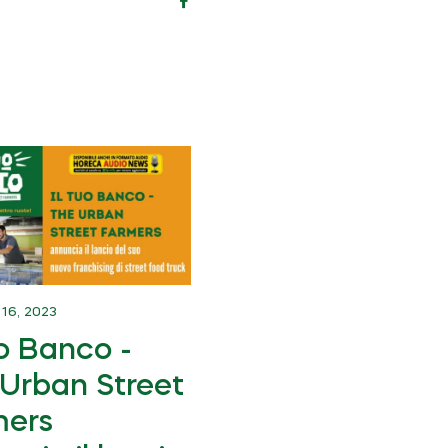
su
Facebook
6, 2023
uo Banco -
Urban Street
mers