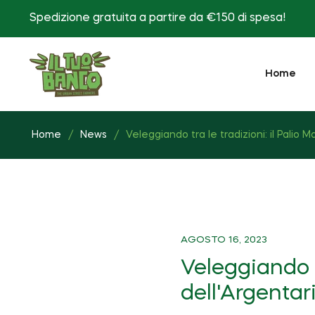
Spedizione gratuita a partire da €150 di spesa!
Home
Home
/
News
/
Veleggiando tra le tradizioni: il Palio M
AGOSTO 16, 2023
Veleggiando tr
dell'Argentar