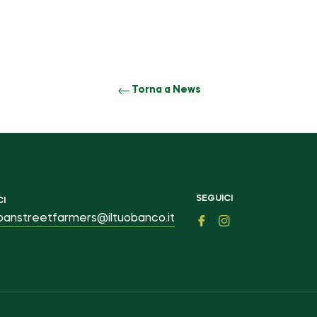
Torna a News
SEGUICI
CI
banstreetfarmers@iltuobanco.it
Fb
Ins